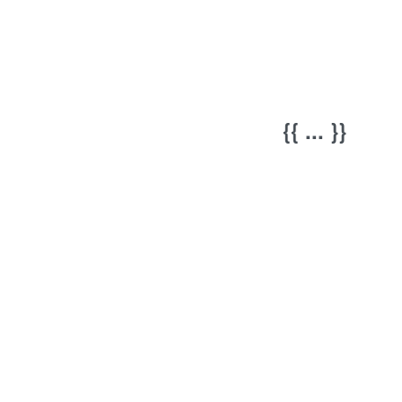
{{ ... }}