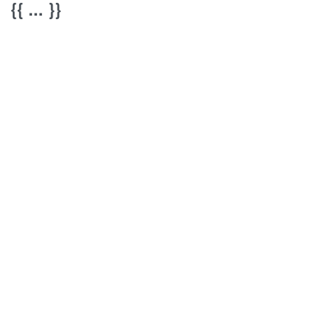
{{ ... }}