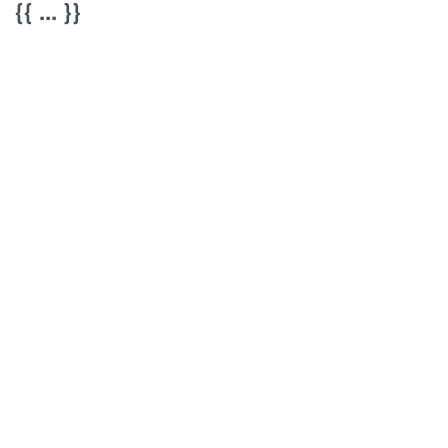
{{ ... }}