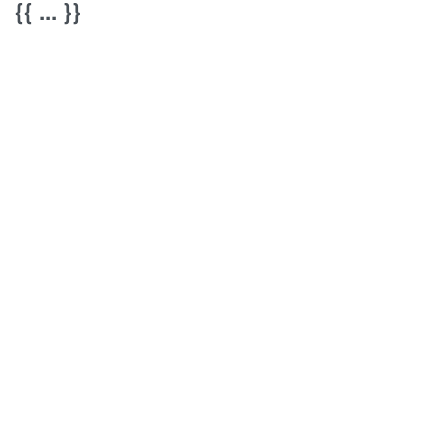
{{ ... }}