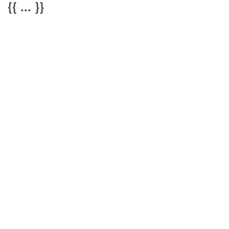
{{ ... }}