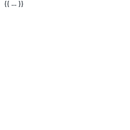
{{ ... }}